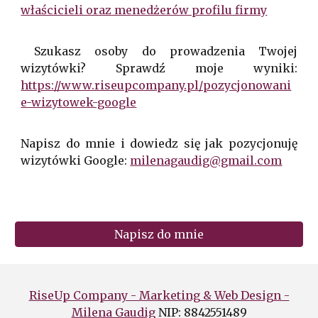
właścicieli oraz menedżerów profilu firmy
Szukasz osoby do prowadzenia Twojej
wizytówki? Sprawd
ź moje wyniki:
https://www.riseupcompany.pl/pozycjonowani
e-wizytowek-google
Napisz do mnie i dowiedz się jak pozycjonuj
ę
wizytówki Google:
milenagaudig@gmail.com
Napisz do mnie
RiseUp Company - Marketing & Web Design -
Milena Gaudig
NIP: 8842551489