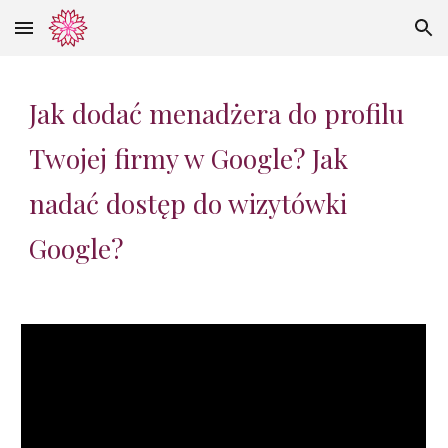
Skip to main content
Skip to navigation
Jak dodać menadżera do profilu
Twojej firmy w Google? Jak
nada
ć
dost
ę
p do wizytówki
G
oogle?