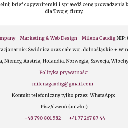
łnij brief copywriterski i sprawdź cenę
prowadzenia b
dla Twojej firmy
.
mpany - Marketing & Web Design - Milena Gaudig
NIP:
tacjonarnie: Świdnica oraz całe woj. dolnośląskie + Win
a,
Niemcy, Austria, Holandia, Norwegia, Szwecja, Włochy
Polityka prywatności
milenagaudig@gmail.com
Kontakt telefoniczny tylko przez WhatsApp:
Pisz/dzwoń śmiało :)
+48 790 801 582
+41 77 267 87 44