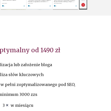
optymalny od
14
90 zł
izacja lub założenie bloga
liza słów kluczowych
u w pełni zoptymalizowanego pod SEO,
minimum 3000 zzs
×
3
w miesiącu