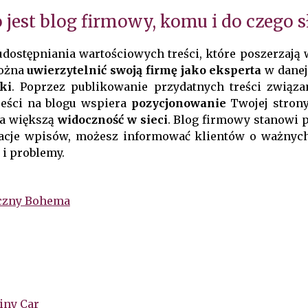
o jest blog firmowy, komu i do czego s
dostępniania wartościowych treści, które poszerzają 
można
uwierzytelnić swoją firmę jako eksperta
w danej
ki
. Poprzez publikowanie przydatnych treści związ
reści na blogu wspiera
pozycjonowanie
Twojej stron
za większą
widoczność w sieci
. Blog firmowy stanowi p
ikacje wpisów, możesz informować klientów o ważnyc
 i problemy.
yczny Bohema
iny Car