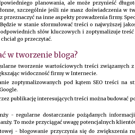
owiedniego planowania, ale może przynieść długot
łonne, szczególnie jeśli nie masz doświadczenia w tw
sz przeznaczyć na inne aspekty prowadzenia firmy.
Spec
Będzie w stanie sformułować treści o najwyższej jako
e odpowiednich słów kluczowych i zoptymalizuje treś
 chciał go przeczytać.
ć w tworzenie bloga?
gularne tworzenie wartościowych treści związanych z
kszając widoczność firmy w Internecie.
anie zoptymalizowanych pod kątem SEO treści na s
 Google.
przez publikację interesujących treści można budować
ży - regularne dostarczanie pożądanych informacj
branży. To może przyciągać uwagę potencjalnych klient
towej - blogowanie przyczynia się do zwiększenia ru