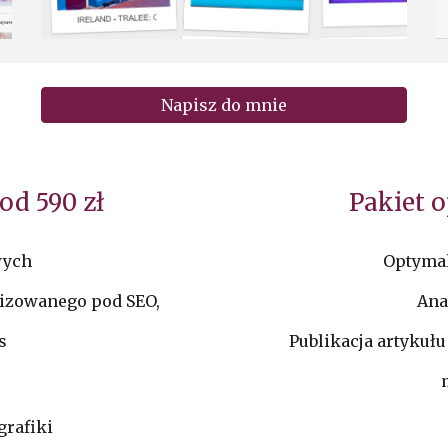
Napisz do mnie
od
590
zł
Pakiet 
wych
Optymal
lizowanego pod SEO,
Ana
s
Publikacja artykuł
grafiki