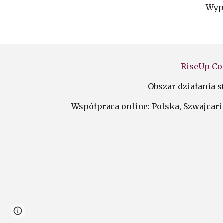
Wype
RiseUp Co
Obszar działania s
Współpraca online: Polska,
Szwajcari
Page
Google Sites
Report abuse