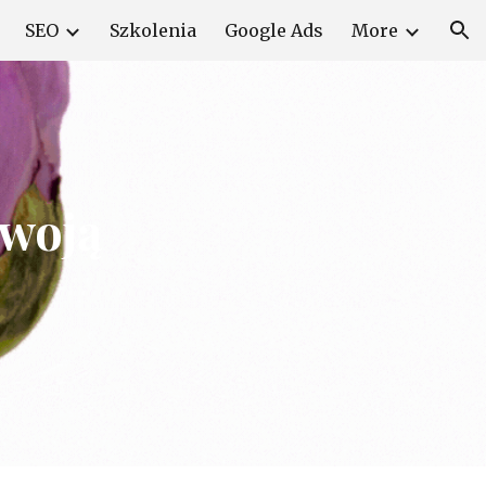
SEO
Szkolenia
Google Ads
More
ion
Twoją