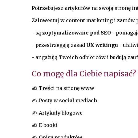
Potrzebujesz artykułów na swoją stronę in
Zainwestuj w content marketing i zamów p
- są
zoptymalizowane pod SEO
- pomagają
- przestrzegają zasad
UX writingu
- ułatw
- angażują Twoich odbiorców i budują zauf
Co mogę dla Ciebie napisać?
✍️ Treści na stronę www
✍️ Posty w social mediach
✍️ Artykuły blogowe
✍️ E-booki
✍️ Opisy produktów