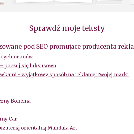
Sprawdź moje teksty
owane pod SEO promujące producenta rekla
lanych neonów
– poczuj się luksusowo
żarówkami - wyjątkowy sposób na reklamę Twojej marki
yczny Bohema
iny Car
iżuterią orientalną Mandala Art