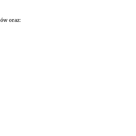
tów
oraz: