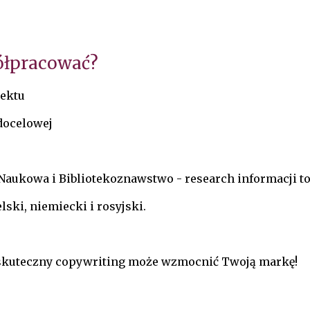
ółpracować?
jektu
 docelowej
Naukowa i Bibliotekoznawstwo - research informacji to 
lski, niemiecki i rosyjski.
ak skuteczny copywriting może wzmocnić Twoją markę!