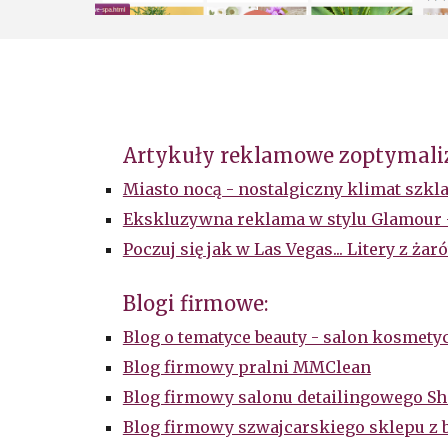
Artykuły reklamowe zoptymaliz
Miasto nocą - nostalgiczny klimat szk
Ekskluzywna reklama w stylu Glamour 
Poczuj się jak w Las Vegas... Litery z 
Blogi firmowe:
Blog o tematyce beauty - salon kosmet
Blog firmowy pralni MMClean
Blog firmowy salonu detailingowego Sh
Blog firmowy szwajcarskiego sklepu z b