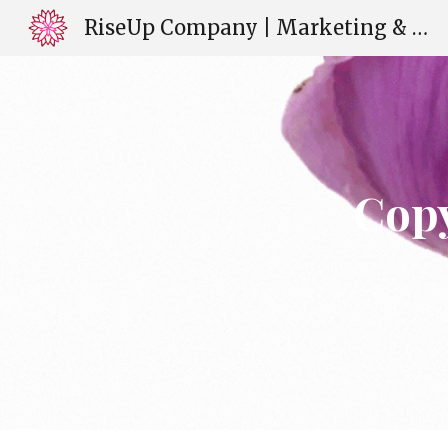
RiseUp Company | Marketing & Web Design | Milena Gaudig | Świdnica
Sk
Copy